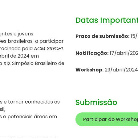
Datas Importan
antes e jovens
Prazo de submissão:
15/
es brasileiras a participar
rocinado pela
ACM SIGCHI.
Notificação:
17/abril/20
abril de 2024
em
XIX Simpósio Brasileiro de
Workshop:
29/abril/202
Submissão
s e tornar conhecidas as
il,
s e potenciais áreas em
Participar do Worksho