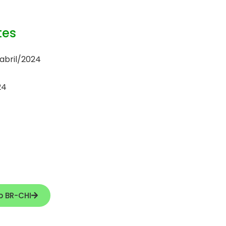
tes
abril/2024
24
4
p BR-CHI