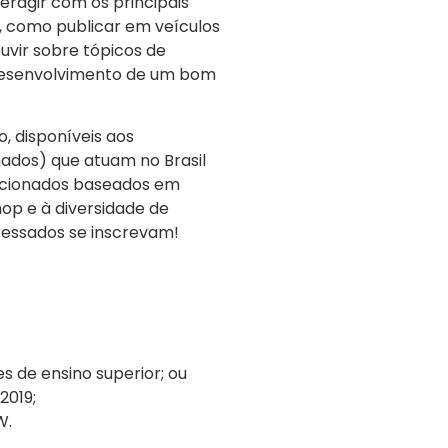
eragir com os principais
, como publicar em veículos
uvir sobre tópicos de
 desenvolvimento de um bom
, disponíveis aos
ados) que atuam no Brasil
lecionados baseados em
hop e à diversidade de
ressados se inscrevam!
s de ensino superior; ou
2019;
W.